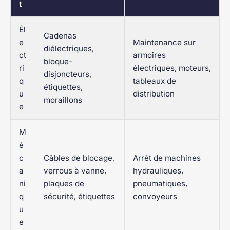
t
Él
Cadenas
e
Maintenance sur
diélectriques,
ct
armoires
bloque-
ri
électriques, moteurs,
disjoncteurs,
q
tableaux de
étiquettes,
u
distribution
moraillons
e
M
é
c
Câbles de blocage,
Arrêt de machines
a
verrous à vanne,
hydrauliques,
ni
plaques de
pneumatiques,
q
sécurité, étiquettes
convoyeurs
u
e