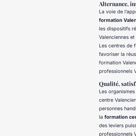
Alternance, in
La voie de l’ap
formation Vale
les dispositifs 
Valenciennes et 
Les centres de f
favoriser la réus
formation Valen
professionnels 
Qualité, satis
Les organismes d
centre Valencien
personnes handic
la
formation cer
des leviers puis
professionnels V