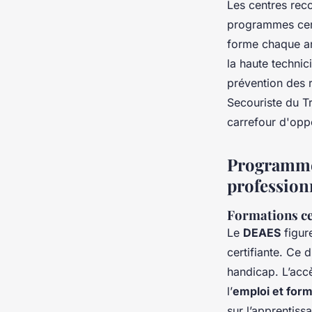
Les centres rec
programmes certi
forme chaque an
la haute technici
prévention des 
Secouriste du Tr
carrefour d'opp
Programmes
profession
Formations cer
Le
DEAES
figur
certifiante. Ce
handicap. L’accè
l’
emploi et form
sur l’apprentis