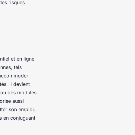
des risques
iel et en ligne
nnes, tels
d’accommoder
és, il devient
 ou des modules
orise aussi
tter son emploi.
es en conjuguant