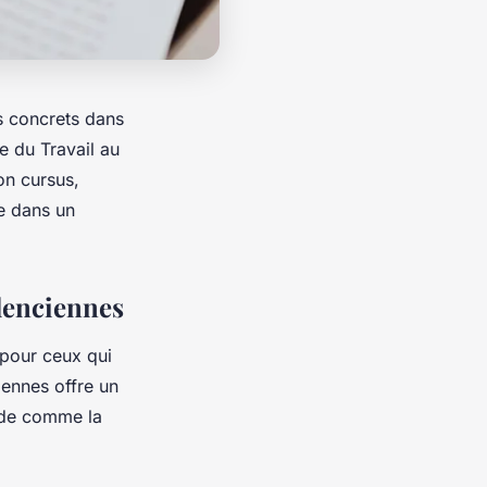
s concrets dans
e du Travail au
on cursus,
e dans un
lenciennes
 pour ceux qui
iennes offre un
nde comme la