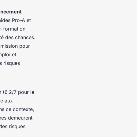
ancement
ides Pro-A et
on formation
ité des chances.
admission pour
mploi et
s risques
 (6,2/7 pour le
té aux
ans ce contexte,
nnes demeurent
 des risques