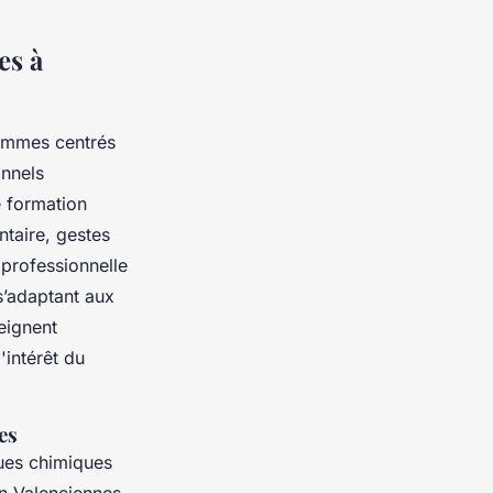
es à
ammes centrés
onnels
e formation
ntaire, gestes
professionnelle
s’adaptant aux
teignent
'intérêt du
es
ques chimiques