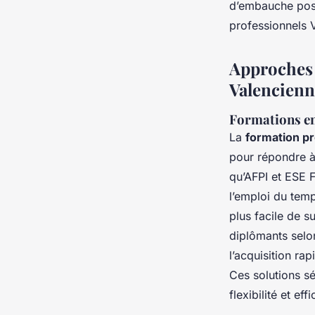
d’embauche post
professionnels 
Approches 
Valencienn
Formations en 
La
formation p
pour répondre à 
qu’AFPI et ESE 
l’emploi du temp
plus facile de s
diplômants selon
l’acquisition ra
Ces solutions s
flexibilité et effi