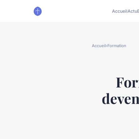
Accueil
Actu
Accueil
›
Formation
For
deven