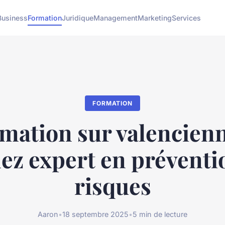
Business
Formation
Juridique
Management
Marketing
Services
FORMATION
mation sur valencienn
ez expert en préventi
risques
Aaron
•
18 septembre 2025
•
5 min de lecture