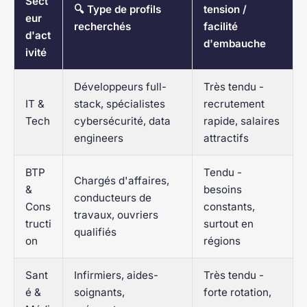
Sect
🔍 Type de profils
tension /
eur
recherchés
facilité
d'act
d'embauche
ivité
Développeurs full-
Très tendu -
IT &
stack, spécialistes
recrutement
Tech
cybersécurité, data
rapide, salaires
engineers
attractifs
BTP
Tendu -
Chargés d'affaires,
&
besoins
conducteurs de
Cons
constants,
travaux, ouvriers
tructi
surtout en
qualifiés
on
régions
Sant
Infirmiers, aides-
Très tendu -
é &
soignants,
forte rotation,