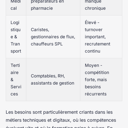
Médi
préparateurs en
manque
cal
pharmacie
chronique
Logi
Élevé -
stiqu
Caristes,
turnover
e &
gestionnaires de flux,
important,
Tran
chauffeurs SPL
recrutement
sport
continu
Terti
Moyen -
aire
compétition
Comptables, RH,
&
forte, mais
assistants de gestion
Servi
besoins
ces
récurrents
Les besoins sont particulièrement criants dans les
métiers techniques et digitaux, où les compétences
évoluent vite et où la formation peine à suivre. En