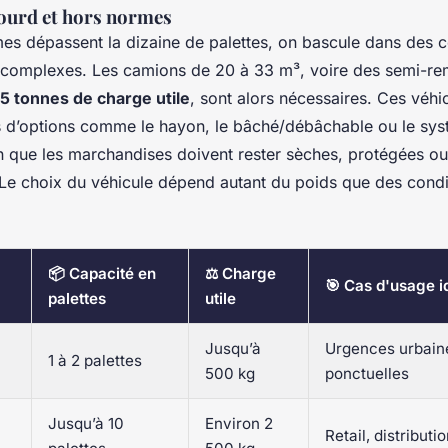
lourd et hors normes
es dépassent la dizaine de palettes, on bascule dans des c
s complexes. Les camions de 20 à 33 m³, voire des semi-re
25 tonnes de charge utile
, sont alors nécessaires. Ces véhi
 d’options comme le hayon, le bâché/débâchable ou le sy
 que les marchandises doivent rester sèches, protégées ou
. Le choix du véhicule dépend autant du poids que des condi
📦 Capacité en
⚖️ Charge
🎯 Cas d'usage i
palettes
utile
Jusqu’à
Urgences urbaine
1 à 2 palettes
500 kg
ponctuelles
Jusqu’à 10
Environ 2
Retail, distributi