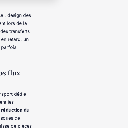
se : design des
nt lors de la
des transferts
 en retard, un
 parfois,
os flux
ansport dédié
ent les
a
réduction du
risques de
agisse de pièces