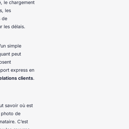
é, le chargement
s, les
s de
 les délais.
’un simple
quant peut
absent
sport express en
lations clients
.
ut savoir où est
e photo de
nataire. C’est