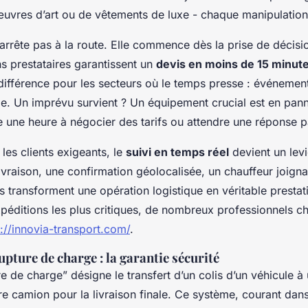
d’œuvres d’art ou de vêtements de luxe - chaque manipulatio
’arrête pas à la route. Elle commence dès la prise de décisio
s prestataires garantissent un
devis en moins de 15 minut
a différence pour les secteurs où le temps presse : événement
ie. Un imprévu survient ? Un équipement crucial est en panne
e une heure à négocier des tarifs ou attendre une réponse p
 les clients exigeants, le
suivi en temps réel
devient un levi
vraison, une confirmation géolocalisée, un chauffeur joigna
 transforment une opération logistique en véritable prestati
péditions les plus critiques, de nombreux professionnels ch
s://innovia-transport.com/
.
upture de charge : la garantie sécurité
e de charge” désigne le transfert d’un colis d’un véhicule à 
re camion pour la livraison finale. Ce système, courant dan