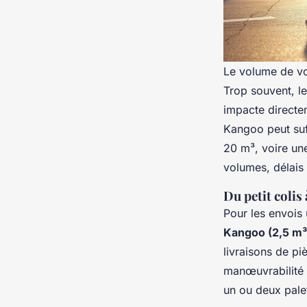
Le volume de vos
Trop souvent, l
impacte directe
Kangoo peut suff
20 m³, voire un
volumes, délais 
Du petit colis
Pour les envois 
Kangoo (2,5 m³
livraisons de pi
manœuvrabilité 
un ou deux palet