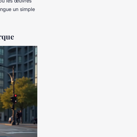
 ou les œuvres
tingue un simple
orque