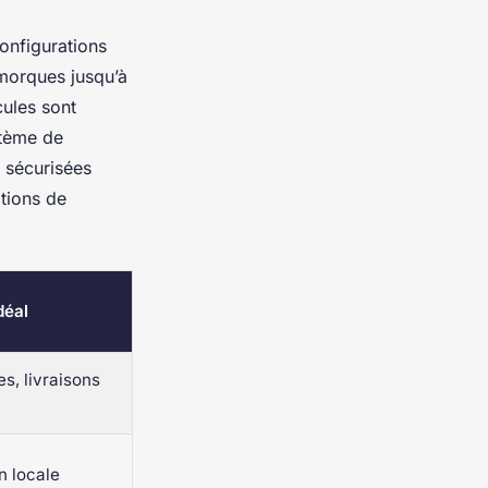
onfigurations
morques jusqu’à
cules sont
stème de
 sécurisées
tions de
déal
s, livraisons
on locale