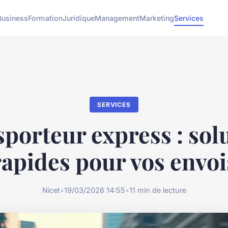
Business
Formation
Juridique
Management
Marketing
Services
SERVICES
porteur express : sol
rapides pour vos envoi
Nicet
•
19/03/2026 14:55
•
11 min de lecture