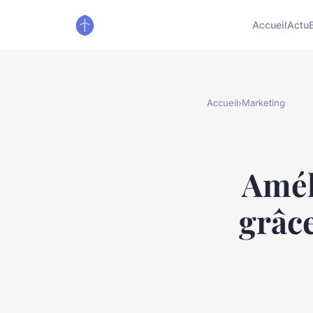
Accueil
Actu
Accueil
›
Marketing
Amél
grâc