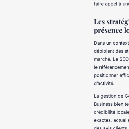
faire appel à u
Les straté
présence l
Dans un contexte
déploient des st
marché. Le SEO 
le référencemen
positionner effi
d’activité.
La gestion de G
Business bien t
crédibilité loca
exactes, actual
des avis clients