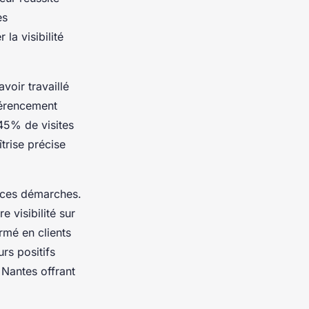
es
la visibilité
voir travaillé
férencement
+45% de visites
trise précise
e ces démarches.
 visibilité sur
rmé en clients
rs positifs
 Nantes offrant