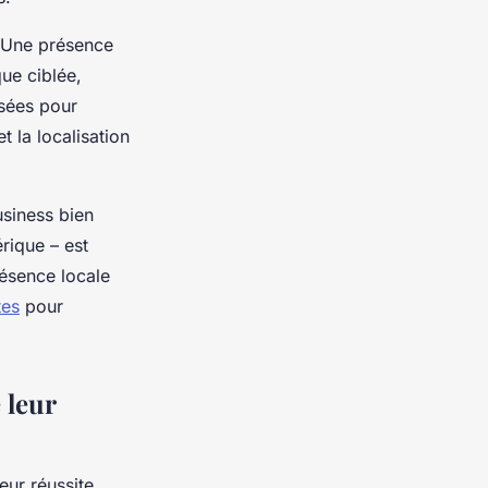
. Une présence
ue ciblée,
nsées pour
t la localisation
usiness bien
rique – est
résence locale
tes
pour
 leur
ur réussite