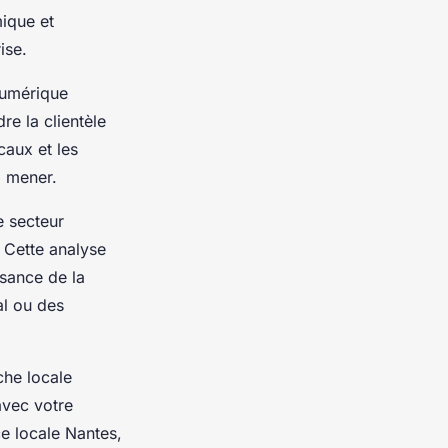
ique et
ise.
numérique
re la clientèle
caux et les
à mener.
e secteur
. Cette analyse
ssance de la
al ou des
che locale
avec votre
ce locale Nantes,