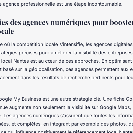
ne agence professionnelle est une étape incontournable.
gies des agences numériques pour booster
ocale
 où la compétition locale s’intensifie, les agences digitale
ratégies précises pour améliorer la visibilité des entreprises
local Nantes est au cœur de ces approches. En optimisant
t basé sur la géolocalisation, ces agences permettent aux e
cacement dans les résultats de recherche pertinents pour le
oogle My Business est une autre stratégie clé. Une fiche G
enue augmente non seulement la visibilité sur Google Maps, 
le. Les agences numériques s’assurent que toutes les informa
isées, et complètes, en intégrant par exemple des photos, d
, ce qui influence positivement le référencement local Nante