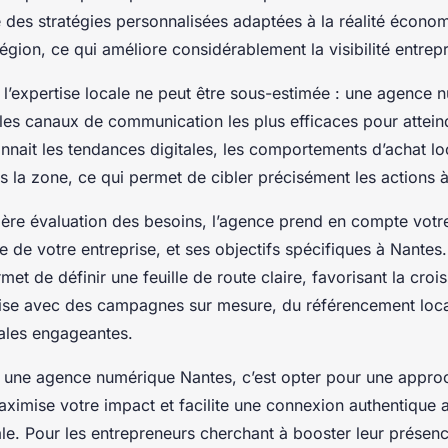
des stratégies personnalisées adaptées à la réalité économ
 région, ce qui améliore considérablement la visibilité entrepr
 l’expertise locale ne peut être sous-estimée : une agence 
les canaux de communication les plus efficaces pour atteind
onnait les tendances digitales, les comportements d’achat lo
s la zone, ce qui permet de cibler précisément les actions 
ière évaluation des besoins, l’agence prend en compte votr
ille de votre entreprise, et ses objectifs spécifiques à Nantes
et de définir une feuille de route claire, favorisant la croi
eprise avec des campagnes sur mesure, du référencement loc
tales engageantes.
 une agence numérique Nantes, c’est opter pour une appro
aximise votre impact et facilite une connexion authentique 
ale. Pour les entrepreneurs cherchant à booster leur présen