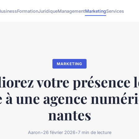
Business
Formation
Juridique
Management
Marketing
Services
MARKETING
iorez votre présence l
e à une agence numéri
nantes
Aaron
•
26 février 2026
•
7 min de lecture