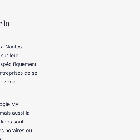
 la
s à Nantes
 sur leur
 spécifiquement
ntreprises de se
ur zone
oogle My
mais aussi la
tions sont
es horaires ou
s.