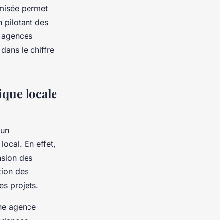
imisée permet
n pilotant des
s agences
dans le chiffre
ique locale
 un
ocal. En effet,
nsion des
tion des
es projets.
Une agence