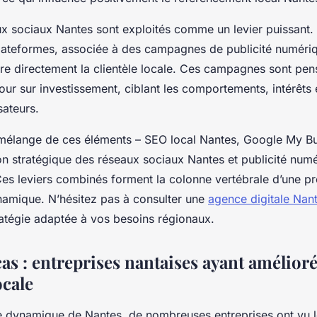
aux sociaux Nantes sont exploités comme un levier puissant
plateformes, associée à des campagnes de publicité numériq
dre directement la clientèle locale. Ces campagnes sont pe
our sur investissement, ciblant les comportements, intérêts e
sateurs.
e mélange de ces éléments – SEO local Nantes, Google My B
tion stratégique des réseaux sociaux Nantes et publicité numé
Ces leviers combinés forment la colonne vertébrale d’une p
namique. N’hésitez pas à consulter une
agence digitale Nan
ratégie adaptée à vos besoins régionaux.
as : entreprises nantaises ayant amélioré
ocale
 dynamique de Nantes, de nombreuses entreprises ont vu le