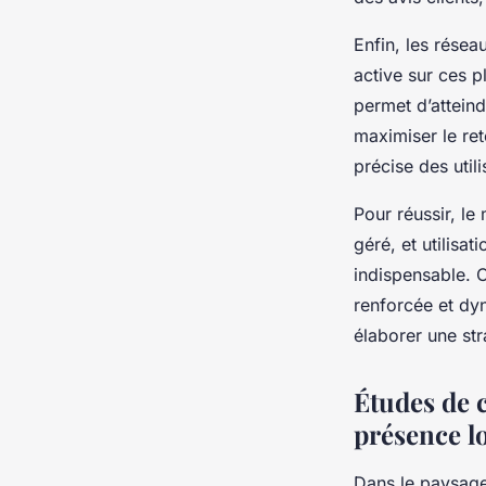
Enfin, les rése
active sur ces 
permet d’attein
maximiser le ret
précise des utili
Pour réussir, l
géré, et utilisa
indispensable. 
renforcée et dy
élaborer une st
Études de c
présence l
Dans le paysage