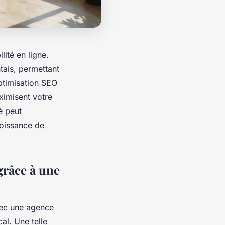
ité en ligne.
ais, permettant
optimisation SEO
ximisent votre
é peut
croissance de
 grâce à une
avec une agence
al. Une telle