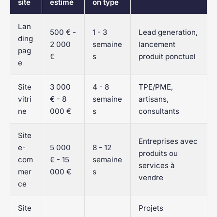
site
estimé
on type
Lan
500 € -
1 - 3
Lead generation,
ding
2 000
semaine
lancement
pag
€
s
produit ponctuel
e
Site
3 000
4 - 8
TPE/PME,
vitri
€ - 8
semaine
artisans,
ne
000 €
s
consultants
Site
Entreprises avec
e-
5 000
8 - 12
produits ou
com
€ - 15
semaine
services à
mer
000 €
s
vendre
ce
Site
Projets